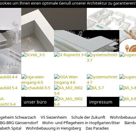
cookies um Ihnen einen optimale Genuß unserer Architektur zu garantieren
unser büro
impressum
egeheim Schwarzach
VS Siezenheim
Schule der Zukunft
Wohnbebauun
BG-BRG Gänserndorf
Wohn- und Pflegeheim in Hopfgarten/Itter
Bärnb
sabeth Spital
Wohnbebauung in Hengsberg
Das Paradies