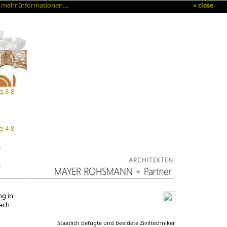
!
mehr Informationen....
close
×
g in
ach
Staatlich befugte und beeidete Ziviltechniker