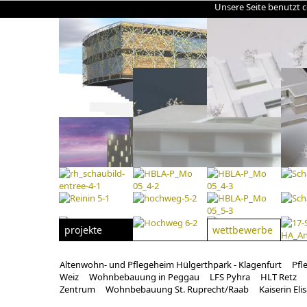
Unsere Seite benutzt 
projekte
wettbewerbe
Altenwohn- und Pflegeheim Hülgerthpark - Klagenfurt
Pfl
Weiz
Wohnbebauung in Peggau
LFS Pyhra
HLT Retz
Zentrum
Wohnbebauung St. Ruprecht/Raab
Kaiserin Eli