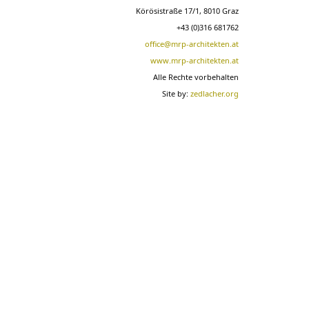
Körösistraße 17/1, 8010 Graz
+43 (0)316 681762
office@mrp-architekten.at
www.mrp-architekten.at
Alle Rechte vorbehalten
Site by:
zedlacher.org