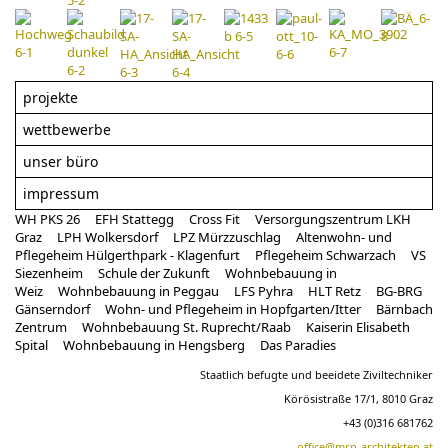
projekte
wettbewerbe
unser büro
impressum
WH PKS 26
EFH Stattegg
Cross Fit
Versorgungszentrum LKH
Graz
LPH Wolkersdorf
LPZ Mürzzuschlag
Altenwohn- und
Pflegeheim Hülgerthpark - Klagenfurt
Pflegeheim Schwarzach
VS
Siezenheim
Schule der Zukunft
Wohnbebauung in
Weiz
Wohnbebauung in Peggau
LFS Pyhra
HLT Retz
BG-BRG
Gänserndorf
Wohn- und Pflegeheim in Hopfgarten/Itter
Bärnbach
Zentrum
Wohnbebauung St. Ruprecht/Raab
Kaiserin Elisabeth
Spital
Wohnbebauung in Hengsberg
Das Paradies
Staatlich befugte und beeidete Ziviltechniker
Körösistraße 17/1, 8010 Graz
+43 (0)316 681762
office@mrp-architekten.at