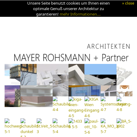
Unsere Seite benutzt cookies um Ihnen einen
close
×
optimale Genuß unserer Architektur zu
garantieren!
mehr Informationen....